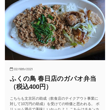
テ
イ
ク
ア
ウ
ト
弁
当
02/18th/2021
ふくの鳥 春日店のガパオ弁当
（税込400円）
こちらも文京区の助成（飲食店のテイクアウト事業に
対して10万円の助成）を受けての特価と思われる。 ボ
リューム満点で美味しいかったよ！ こちらはチキンカ