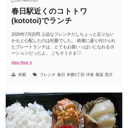
02/18th/2021
春日駅近くのコトトワ
(kototoi)でランチ
2020年7月訪問 上品なフレンチだしちょっと足りない
かもと心配したのは杞憂でした。 綺麗に盛り付けられ
たプレートランチは、とてもお腹いっぱいになれるポ
ーションだったよ。 ごちそうさま♡
View More
春
日
駅
本郷
フレンチ
春日
本郷5丁目
洋食
菊坂
西片
近
く
の
コ
ト
ト
ワ
(kototoi)