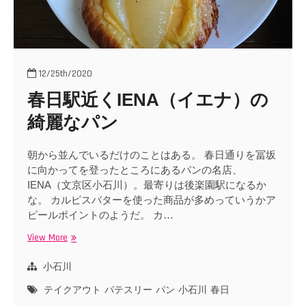
12/25th/2020
春日駅近くIENA（イエナ）の
綺麗なパン
朝から並んでいるだけのことはある。 春日通りを冨坂
に向かってを登ったところにあるパンの名店、
IENA（文京区小石川）。最寄りは後楽園駅になるか
な。 カルピスバターを使った商品が多めっていうかア
ピールポイントのようだ。 カ…
View More
春
日
駅
小石川
近
テイクアウト
パテスリー
パン
小石川
春日
く