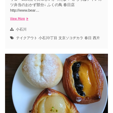
ツ弁当のおかず部分↓ ふくの鳥 春日店
http://www.bear…
View More
ふ
く
の
小石川
鳥
テイクアウト
小石川1丁目
文京ソコヂカラ
春日
西片
春
日
店
の
ガ
パ
オ
弁
当
（税
込
400
円）