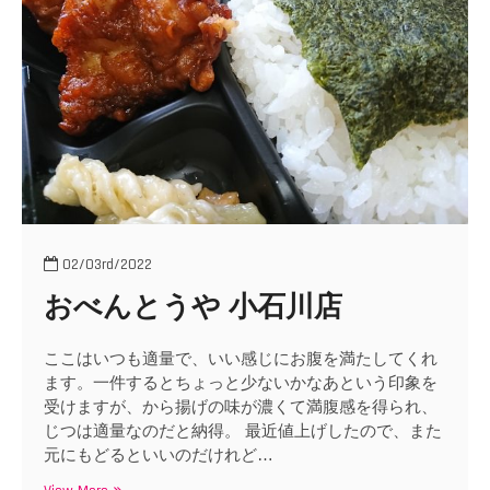
o
n
02/03rd/2022
おべんとうや 小石川店
ここはいつも適量で、いい感じにお腹を満たしてくれ
ます。一件するとちょっと少ないかなあという印象を
受けますが、から揚げの味が濃くて満腹感を得られ、
じつは適量なのだと納得。 最近値上げしたので、また
元にもどるといいのだけれど…