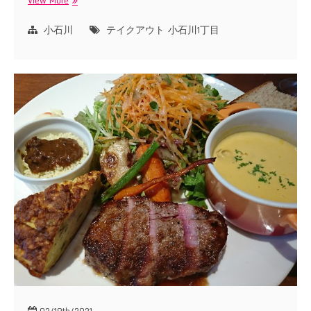
View More
お
べ
ん
小石川
テイクアウト
小石川1丁目
と
う
や
小
石
川
店