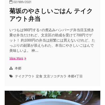
02/18th/2021
菊坂のやさしいごはん テイク
アウト弁当
いつもは980円する↑の煮込みハンバーグ弁当目玉焼き
乗せ弁当だけれど、文京区の助成を受けて700円でゲ
ット！ 約1000円の弁当は頻繁には買えないけれど、た
っぷりの副菜が添えられた、本当にやさしいごはんで
美味しいよ。 神…
View More
菊
坂
の
本郷
や
テイクアウト
定食
文京ソコヂカラ
本郷4丁目
さ
し
い
ご
は
ん