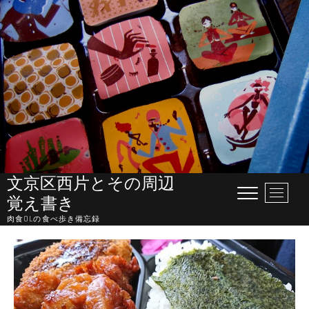
Skip
to
content
文京区西片とその周辺
M
覚え書き
e
肉食OLの食べ歩き備忘録
n
u
B
u
t
t