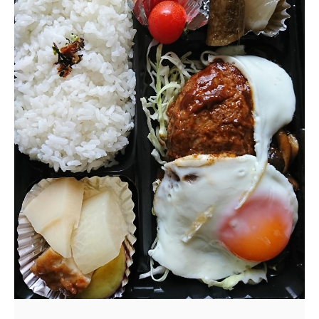
で
ラ
ン
チ