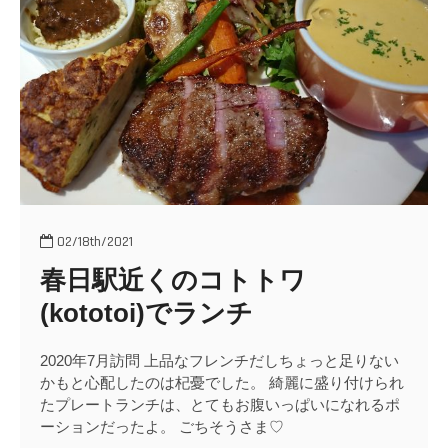
o
n
02/18th/2021
春日駅近くのコトトワ
(kototoi)でランチ
2020年7月訪問 上品なフレンチだしちょっと足りない
かもと心配したのは杞憂でした。 綺麗に盛り付けられ
たプレートランチは、とてもお腹いっぱいになれるポ
ーションだったよ。 ごちそうさま♡