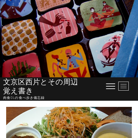
Skip
to
content
文京区西片とその周辺
M
覚え書き
e
肉食OLの食べ歩き備忘録
n
u
B
u
t
t