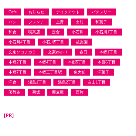
Cafe
お知らせ
テイクアウト
パテスリー
パン
フレンチ
上野
出前
和菓子
和食
喫茶店
定食
小石川
小石川1丁目
小石川4丁目
小石川5丁目
後楽園
文京ソコヂカラ
文豪ゆかり
春日
本郷1丁目
本郷2丁目
本郷4丁目
本郷5丁目
本郷6丁目
本郷7丁目
本郷三丁目駅
東大前
洋菓子
洋食
湯島1丁目
湯島2丁目
白山1丁目
茗荷谷
菊坂
蕎麦屋
西片
[PR]