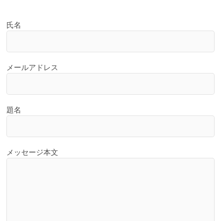
o
n
氏名
メールアドレス
題名
メッセージ本文