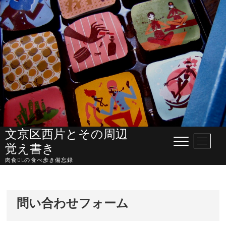
Skip
to
content
文京区西片とその周辺
M
覚え書き
e
肉食OLの食べ歩き備忘録
n
u
B
u
問い合わせフォーム
t
t