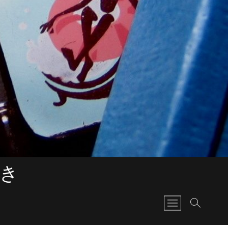
書き
M
e
n