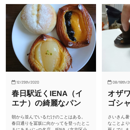
12/25th/2020
08/18th/2
春日駅近くIENA（イ
オザ
エナ）の綺麗なパン
ゴシ
朝から並んでいるだけのことはある。
さいきん暑
春日通りを冨坂に向かってを登ったとこ
なことより
ろにあるパンの名店、IENA（文京区小
死んでしま