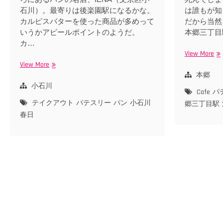
石川）。最寄りは後楽園駅になるかな。
は誰もが知
カルピスバターを使った商品が多めって
だから当然こ
いうかアピールポイントのようだ。
本郷三丁目
カ…
View More
オ
ザ
View More
春
ワ
日
本郷
洋
駅
小石川
Cafe
パ
菓
近
テイクアウト
パテスリー
パン
小石川
郷三丁目駅
子
く
春日
店
IENA（イ
の
エ
イ
ナ）
チ
の
ゴ
綺
シ
麗
ャ
な
ン
パ
デ
ン