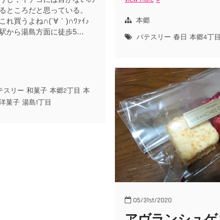
テ
るところだと思っている。
ス
本郷
れ買うよね∩(´∀｀)∩ﾜｧｲ♪
リ
駅から湯島方面に徒歩5…
パテスリー
春日
本郷4丁
ー・
ア
ヴ
ラ
ン
テスリー
和菓子
本郷2丁目
本
シ
洋菓子
湯島1丁目
ュ
ゲ
ネ
ー
再
訪
で
OL
買
い
05/31st/2020
アヴランシュゲ