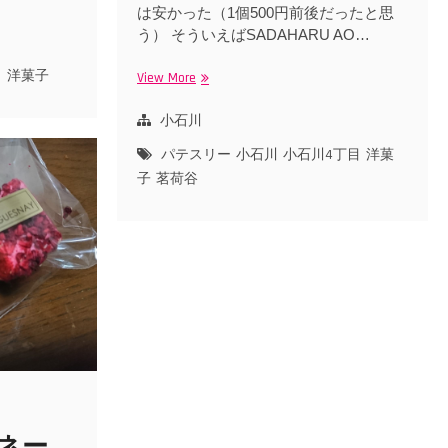
は安かった（1個500円前後だったと思
う） そういえばSADAHARU AO…
目
洋菓子
View More
レ
セ
ン
小石川
シ
パテスリー
小石川
小石川4丁目
洋菓
エ
子
茗荷谷
ル
（播
磨
坂，
茗
荷
谷）
ネー