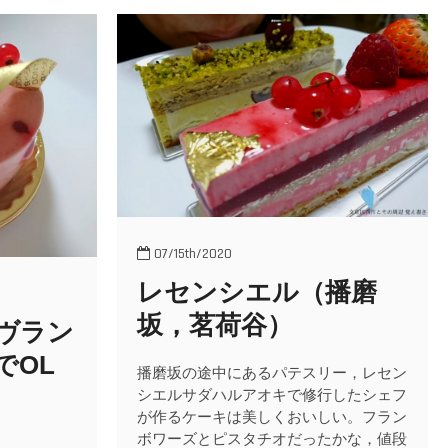
u
B
u
t
t
o
n
07/15th/2020
レセンシエル（播磨
坂，茗荷谷）
ヴラン
でOL
播磨坂の途中にあるパテスリー，レセン
シエルサダハルアオキで修行したシェフ
が作るケーキは美しくおいしい。フラン
ボワーズとピスタチオだったかな，値段