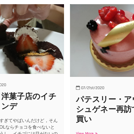
020
07/21st/2020
ワ洋菓子店のイチ
パテスリー・ア
ャンデ
シュゲネー再訪
買い
すぎてやばいんだけど，そん
OLならチョコを食べないと
うし，イチゴには目がないの
View More
パ