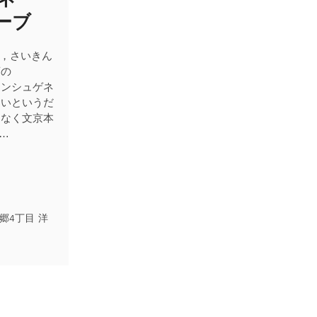
ーブ
で，さいきん
店の
アヴランシュゲネ
近いというだ
はなく文京本
…
郷4丁目
洋