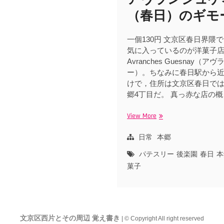
（春日）のギモ
一個130円 文京区春日界隈
気に入っているのが洋菓子
Avranches Guesnay（
ー）。ちなみに春日駅から
けで，住所は文京区春日で
郷4丁目だ。 真っ赤な店の概
View More
ア
ヴ
ラ
日常
本郷
ン
パテスリー
後楽園
春日
本
シ
菓子
ュ
ゲ
ネ
ー
（春
文京区西片とその周辺 覚え書き
| © Copyright All right reserved
日）