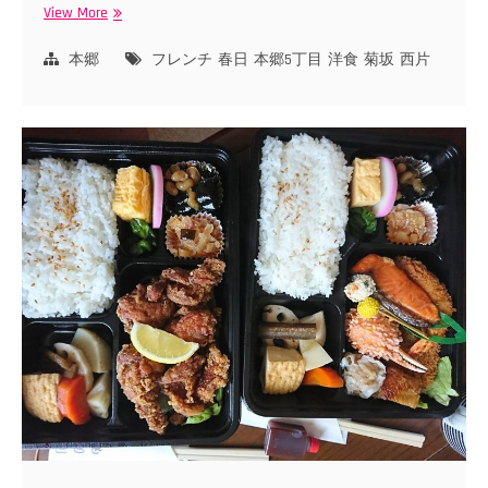
View More
春
日
駅
本郷
フレンチ
春日
本郷5丁目
洋食
菊坂
西片
近
く
の
コ
ト
ト
ワ
(kototoi)
で
ラ
ン
チ