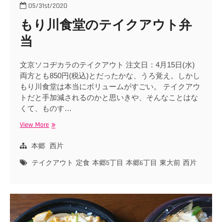
05/31st/2020
もり川食堂のテイクアウト弁
当
文京ソコヂカラのテイクアウト 注文日：4月15日(水)
両方とも850円(税込)とだったかな、うろ覚え。しかし
もり川食堂は本当にボリュームがすごい。 テイクアウ
トだと手加減されるのかと思いきや、そんなことはな
くて、ものす…
View More
も
り
川
本郷
西片
食
テイクアウト
定食
本郷5丁目
本郷6丁目
東大前
西片
堂
の
テ
イ
ク
ア