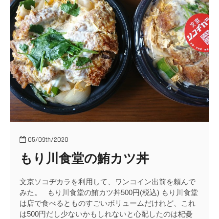
ウ
ト
弁
当
05/09th/2020
もり川食堂の鮪カツ丼
文京ソコヂカラを利用して、ワンコイン出前を頼んで
みた。 もり川食堂の鮪カツ丼500円(税込) もり川食堂
は店で食べるとものすごいボリュームだけれど、これ
は500円だし少ないかもしれないと心配したのは杞憂