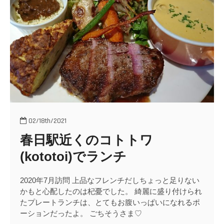
o
n
02/18th/2021
春日駅近くのコトトワ
(kototoi)でランチ
2020年7月訪問 上品なフレンチだしちょっと足りない
かもと心配したのは杞憂でした。 綺麗に盛り付けられ
たプレートランチは、とてもお腹いっぱいになれるポ
ーションだったよ。 ごちそうさま♡