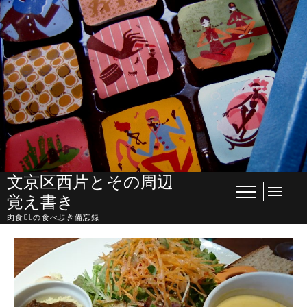
Skip
to
content
文京区西片とその周辺
M
覚え書き
e
肉食OLの食べ歩き備忘録
n
u
B
u
t
t