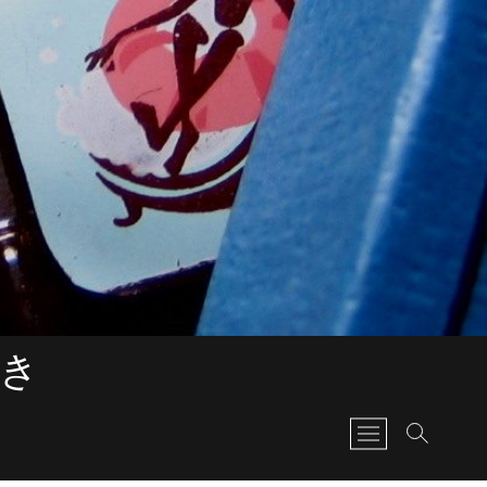
書き
M
e
n