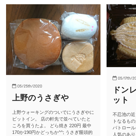
05/17th/2
05/25th/2020
ドン
上野のうさぎや
ット
上野ウォーキングのついでにうさぎやに
不忍池の近
ピットイン。 店の軒先で並べていたと
トなるもの
ころを買うたよ。 どら焼き 220円 最中
パトロール
170か190円かどっちか^^; うさぎ饅頭的
人気のあり