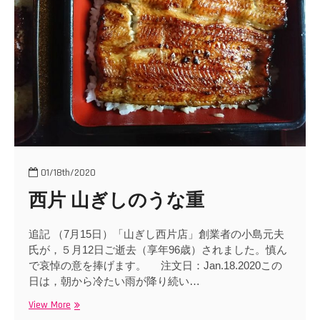
o
n
01/18th/2020
西片 山ぎしのうな重
追記 （7月15日）「山ぎし西片店」創業者の小島元夫
氏が，５月12日ご逝去（享年96歳）されました。慎ん
で哀悼の意を捧げます。 注文日：Jan.18.2020この
日は，朝から冷たい雨が降り続い…
View More
西
片