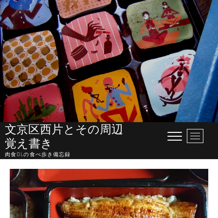
Skip
to
content
文京区西片とその周辺
M
覚え書き
e
肉食OLの食べ歩き備忘録
n
u
B
u
t
t