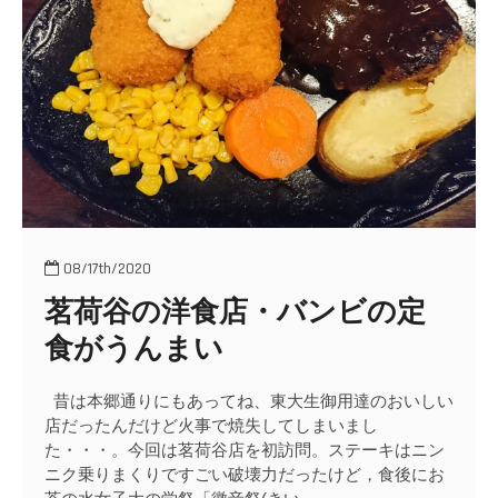
o
n
08/17th/2020
茗荷谷の洋食店・バンビの定
食がうんまい
昔は本郷通りにもあってね、東大生御用達のおいしい
店だったんだけど火事で焼失してしまいまし
た・・・。今回は茗荷谷店を初訪問。ステーキはニン
ニク乗りまくりですごい破壊力だったけど，食後にお