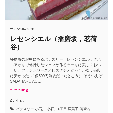
07/15th/2020
レセンシエル（播磨坂，茗荷
谷）
播磨坂の途中にあるパテスリー，レセンシエルサダハ
ルアオキで修行したシェフが作るケーキは美しくおい
しい。フランボワーズとピスタチオだったかな，値段
は安かった（1個500円前後だったと思う） そういえば
SADAHARU AO…
View More
レ
セ
ン
小石川
シ
パテスリー
小石川
小石川4丁目
洋菓子
茗荷谷
エ