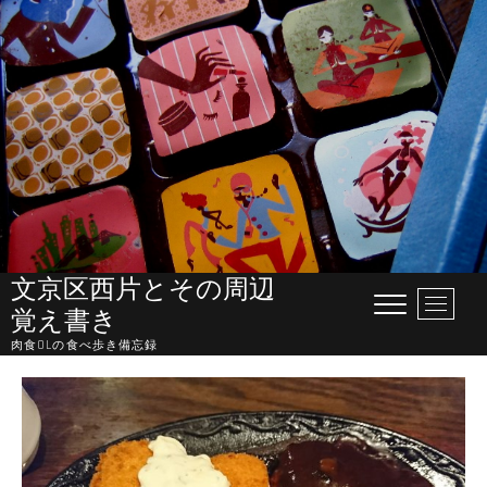
Skip
to
content
文京区西片とその周辺
M
覚え書き
e
肉食OLの食べ歩き備忘録
n
u
B
u
t
t