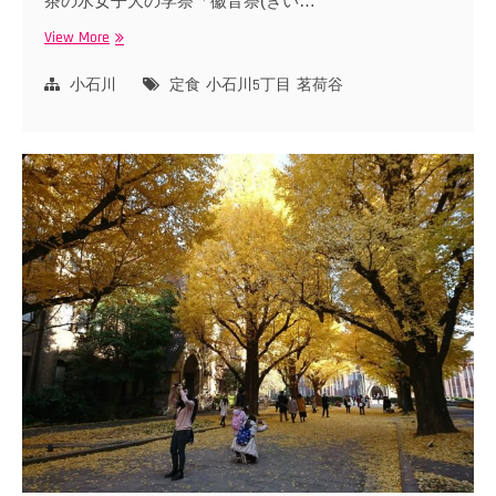
茶の水女子大の学祭「徽音祭(きい…
View More
茗
荷
谷
小石川
定食
小石川5丁目
茗荷谷
の
洋
食
店・
バ
ン
ビ
の
定
食
が
う
ん
ま
い