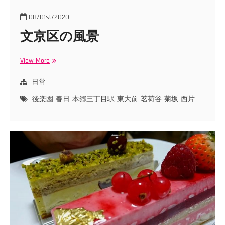
08/01st/2020
文京区の風景
View More
文
京
区
日常
の
後楽園
春日
本郷三丁目駅
東大前
茗荷谷
菊坂
西片
風
景