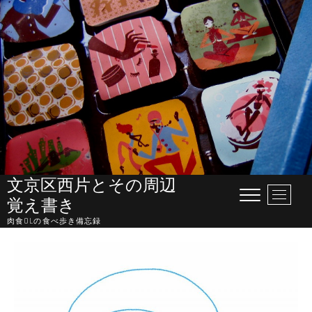
Skip
to
content
文京区西片とその周辺
M
覚え書き
e
肉食OLの食べ歩き備忘録
n
u
B
u
t
t