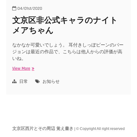
04/01st/2020
文京区非公式キャラのナイト
メアちゃん
なかなか可愛いでしょう。 耳付きしっぽピーンのバー
ジョンは最近の作品で、こちらは他人からの評価が高
いね。
View More
文
京
区
日常
お知らせ
非
公
式
キ
ャ
ラ
の
文京区西片とその周辺 覚え書き
| © Copyright All right reserved
ナ