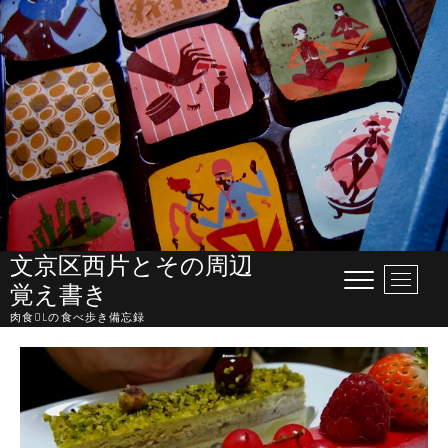
Skip
to
content
文京区西片とその周辺
M
覚え書き
e
肉食OLの食べ歩き備忘録
n
u
B
u
t
t