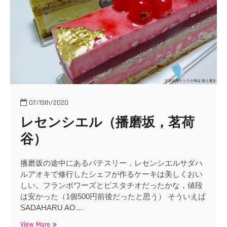
o
n
07/15th/2020
レセンシエル（播磨坂，茗荷
谷）
播磨坂の途中にあるパテスリー，レセンシエルサダハ
ルアオキで修行したシェフが作るケーキは美しくおい
しい。フランボワーズとピスタチオだったかな，値段
は安かった（1個500円前後だったと思う） そういえば
SADAHARU AO…
View More
レ