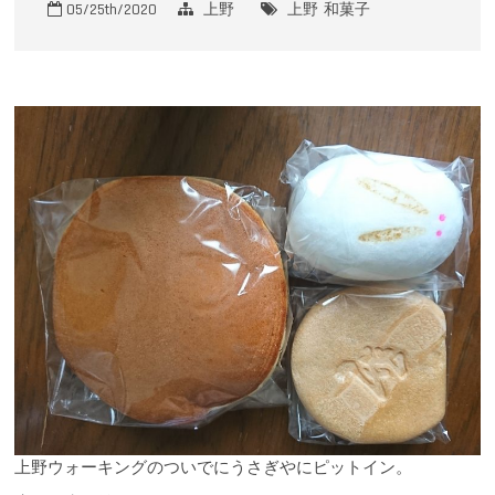
o
05/25th/2020
上野
上野
和菓子
n
上野ウォーキングのついでにうさぎやにピットイン。