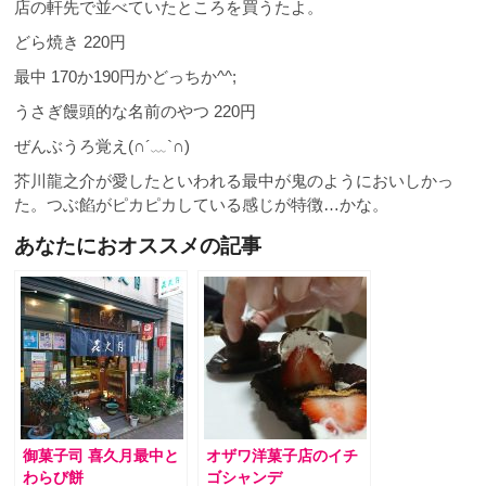
店の軒先で並べていたところを買うたよ。
どら焼き 220円
最中 170か190円かどっちか^^;
うさぎ饅頭的な名前のやつ 220円
ぜんぶうろ覚え(∩´﹏`∩)
芥川龍之介が愛したといわれる最中が鬼のようにおいしかっ
た。つぶ餡がピカピカしている感じが特徴…かな。
あなたにおオススメの記事
御菓子司 喜久月最中と
オザワ洋菓子店のイチ
わらび餅
ゴシャンデ