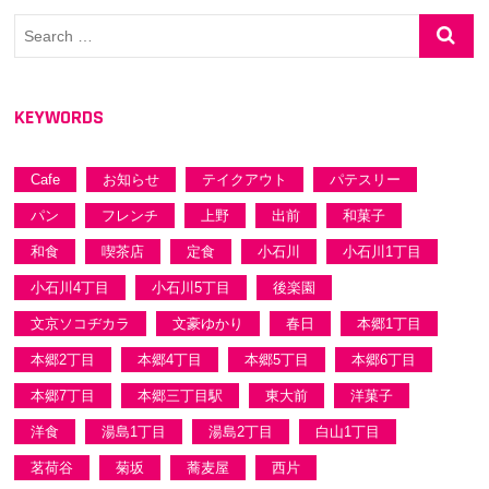
シ
Search
…
ョ
ン
KEYWORDS
Cafe
お知らせ
テイクアウト
パテスリー
パン
フレンチ
上野
出前
和菓子
和食
喫茶店
定食
小石川
小石川1丁目
小石川4丁目
小石川5丁目
後楽園
文京ソコヂカラ
文豪ゆかり
春日
本郷1丁目
本郷2丁目
本郷4丁目
本郷5丁目
本郷6丁目
本郷7丁目
本郷三丁目駅
東大前
洋菓子
洋食
湯島1丁目
湯島2丁目
白山1丁目
茗荷谷
菊坂
蕎麦屋
西片