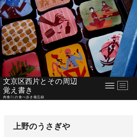
Skip
to
content
文京区西片とその周辺
M
覚え書き
e
肉食OLの食べ歩き備忘録
n
u
B
u
上野のうさぎや
t
t