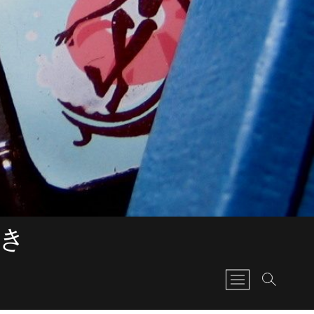
書き
M
e
n