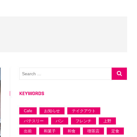
u
B
u
t
t
o
n
Search
…
KEYWORDS
Cafe
お知らせ
テイクアウト
パテスリー
パン
フレンチ
上野
出前
和菓子
和食
喫茶店
定食