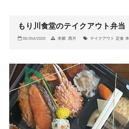
もり川食堂のテイクアウト弁当
05/31st/2020
本郷
西片
テイクアウト
定食
本