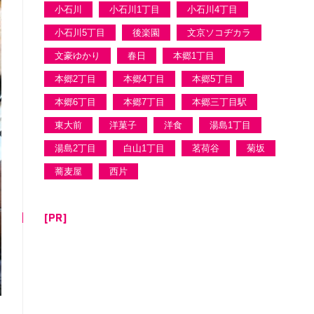
小石川
小石川1丁目
小石川4丁目
小石川5丁目
後楽園
文京ソコヂカラ
文豪ゆかり
春日
本郷1丁目
本郷2丁目
本郷4丁目
本郷5丁目
本郷6丁目
本郷7丁目
本郷三丁目駅
東大前
洋菓子
洋食
湯島1丁目
湯島2丁目
白山1丁目
茗荷谷
菊坂
蕎麦屋
西片
[PR]