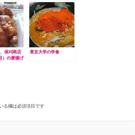
、保刈商店
東京大学の学食
目）の唐揚げ
が鬼旨い
いる欄は必須項目です