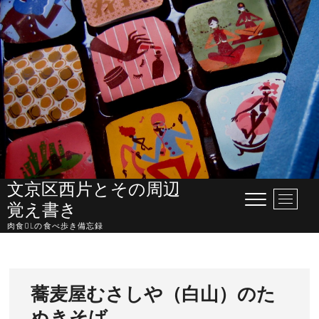
Skip
to
content
文京区西片とその周辺
M
覚え書き
e
肉食OLの食べ歩き備忘録
n
u
B
u
蕎麦屋むさしや（白山）のた
t
t
ぬきそば