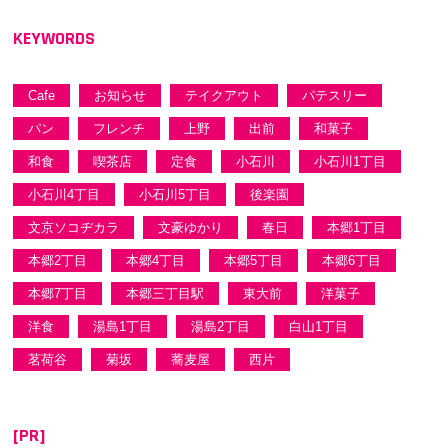
シ
ョ
KEYWORDS
ン
Cafe
お知らせ
テイクアウト
パテスリー
パン
フレンチ
上野
出前
和菓子
和食
喫茶店
定食
小石川
小石川1丁目
小石川4丁目
小石川5丁目
後楽園
文京ソコヂカラ
文豪ゆかり
春日
本郷1丁目
本郷2丁目
本郷4丁目
本郷5丁目
本郷6丁目
本郷7丁目
本郷三丁目駅
東大前
洋菓子
洋食
湯島1丁目
湯島2丁目
白山1丁目
茗荷谷
菊坂
蕎麦屋
西片
[PR]