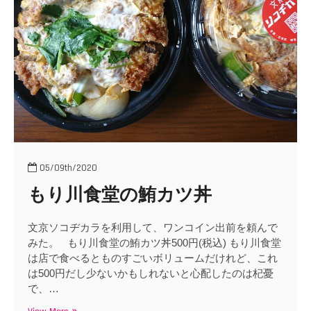
o
n
05/09th/2020
もり川食堂の鮪カツ丼
文京ソコヂカラを利用して、ワンコイン出前を頼んで
みた。 もり川食堂の鮪カツ丼500円(税込) もり川食堂
は店で食べるとものすごいボリュームだけれど、これ
は500円だし少ないかもしれないと心配したのは杞憂
で、…