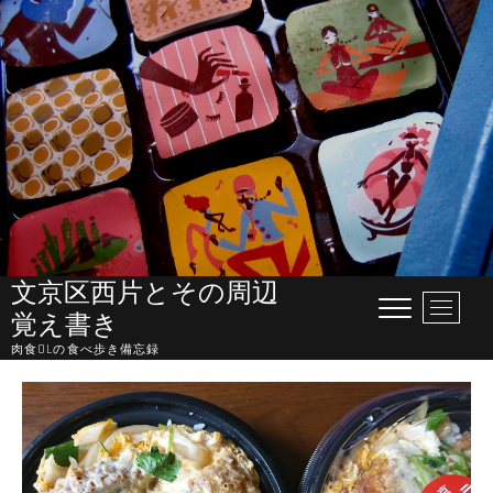
Skip
to
content
文京区西片とその周辺
M
覚え書き
e
肉食OLの食べ歩き備忘録
n
u
B
u
t
t