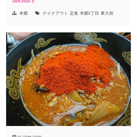
View More
も
り
川
本郷
テイクアウト
定食
本郷5丁目
東大前
食
堂
の
鮪
カ
ツ
丼