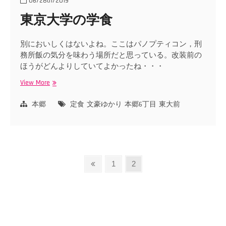
06/28th/2019
東京大学の学食
別においしくはないよね。ここはパノプティコン，刑
務所飯の気分を味わう場所だと思っている。改装前の
ほうがどんよりしていてよかったね・・・
View More
東
京
大
本郷
定食
文豪ゆかり
本郷6丁目
東大前
学
の
学
食
投
Previous
Page
Page
1
2
page
稿
ナ
ビ