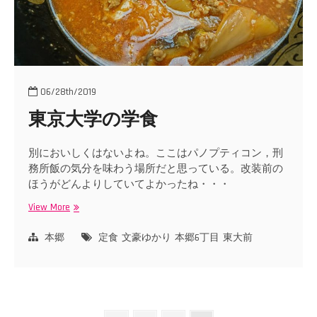
06/28th/2019
東京大学の学食
別においしくはないよね。ここはパノプティコン，刑
務所飯の気分を味わう場所だと思っている。改装前の
ほうがどんよりしていてよかったね・・・
View More
東
京
大
本郷
定食
文豪ゆかり
本郷6丁目
東大前
学
の
学
食