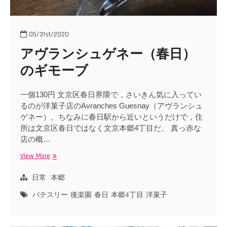
05/31st/2020
アヴランシュゲネー（春日）
のギモーブ
一個130円 文京区春日界隈で，さいきん気に入ってい
るのが洋菓子店のAvranches Guesnay（アヴランシュ
ゲネー）。ちなみに春日駅から近いというだけで，住
所は文京区春日ではなく文京本郷4丁目だ。 真っ赤な
店の概…
View More
ア
ヴ
ラ
日常
本郷
ン
パテスリー
後楽園
春日
本郷4丁目
洋菓子
シ
ュ
ゲ