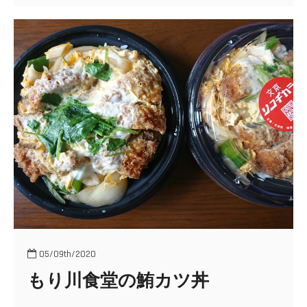
喜
久
月
最
中
と
わ
ら
び
餅
05/09th/2020
もり川食堂の鮪カツ丼