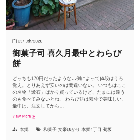
05/13th/2020
御菓子司 喜久月最中とわらび
餅
どっちも170円だったような…例によって値段はうろ
覚え。とりあえず安いのは間違いない。 いつもはここ
の名物「漱石」ばかり買っているけど、たまには違う
のも食べてみないとね。 わらび餅は素朴で美味しい。
最中は、注文してから…
View More
御
菓
子
本郷
和菓子
文豪ゆかり
本郷4丁目
菊坂
司