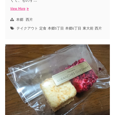
くて、ものす…
View More
も
り
川
本郷
西片
食
テイクアウト
定食
本郷5丁目
本郷6丁目
東大前
西片
堂
の
テ
イ
ク
ア
ウ
ト
弁
当