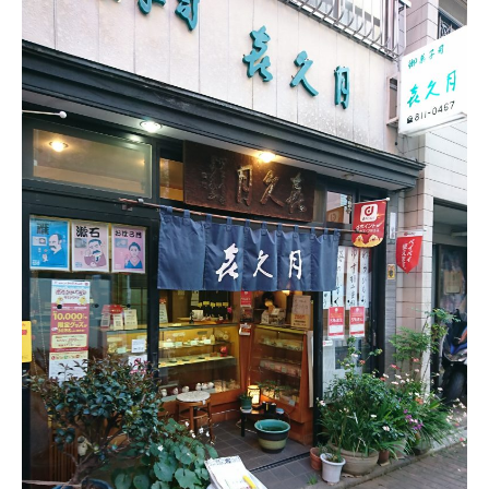
ネ
ー
（春
日）
の
ギ
モ
ー
ブ