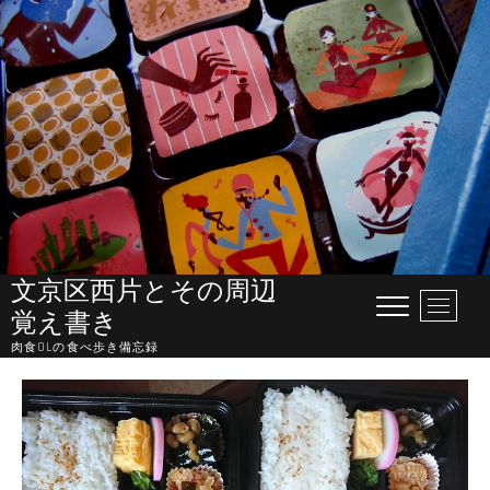
Skip
to
content
文京区西片とその周辺
M
覚え書き
e
肉食OLの食べ歩き備忘録
n
u
B
u
t
t