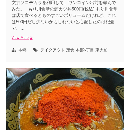
文京ソコヂカラを利用して、ワンコイン出前を頼んで
みた。 もり川食堂の鮪カツ丼500円(税込) もり川食堂
は店で食べるとものすごいボリュームだけれど、これ
は500円だし少ないかもしれないと心配したのは杞憂
で、…
View More
も
り
川
本郷
テイクアウト
定食
本郷5丁目
東大前
食
堂
の
鮪
カ
ツ
丼