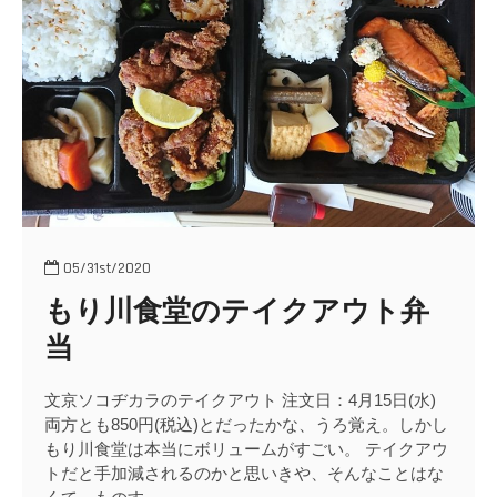
o
n
05/31st/2020
もり川食堂のテイクアウト弁
当
文京ソコヂカラのテイクアウト 注文日：4月15日(水)
両方とも850円(税込)とだったかな、うろ覚え。しかし
もり川食堂は本当にボリュームがすごい。 テイクアウ
トだと手加減されるのかと思いきや、そんなことはな