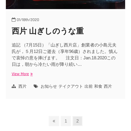
01/18th/2020
西片 山ぎしのうな重
追記 （7月15日）「山ぎし西片店」創業者の小島元夫
氏が，５月12日ご逝去（享年96歳）されました。慎ん
で哀悼の意を捧げます。 注文日：Jan.18.2020この
日は，朝から冷たい雨が降り続い…
View More
西
片
山
西片
お知らせ
テイクアウト
出前
和食
西片
ぎ
し
の
う
な
投
Previous
Page
Page
1
2
重
page
稿