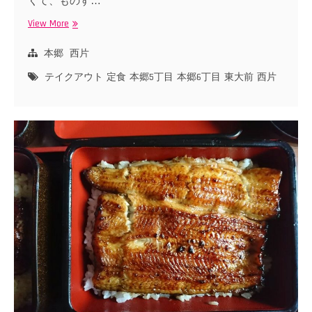
くて、ものす…
View More
も
り
川
本郷
西片
食
テイクアウト
定食
本郷5丁目
本郷6丁目
東大前
西片
堂
の
テ
イ
ク
ア
ウ
ト
弁
当