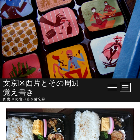
Skip
to
content
文京区西片とその周辺
M
覚え書き
e
肉食OLの食べ歩き備忘録
n
u
B
u
t
t