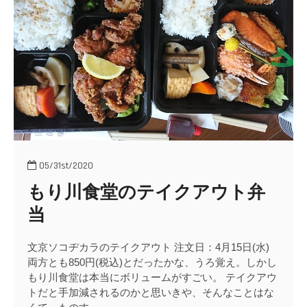
o
n
05/31st/2020
もり川食堂のテイクアウト弁
当
文京ソコヂカラのテイクアウト 注文日：4月15日(水)
両方とも850円(税込)とだったかな、うろ覚え。しかし
もり川食堂は本当にボリュームがすごい。 テイクアウ
トだと手加減されるのかと思いきや、そんなことはな